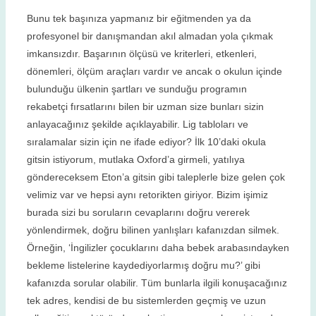
Bunu tek başınıza yapmanız bir eğitmenden ya da
profesyonel bir danışmandan akıl almadan yola çıkmak
imkansızdır. Başarının ölçüsü ve kriterleri, etkenleri,
dönemleri, ölçüm araçları vardır ve ancak o okulun içinde
bulunduğu ülkenin şartları ve sunduğu programın
rekabetçi fırsatlarını bilen bir uzman size bunları sizin
anlayacağınız şekilde açıklayabilir. Lig tabloları ve
sıralamalar sizin için ne ifade ediyor? İlk 10’daki okula
gitsin istiyorum, mutlaka Oxford’a girmeli, yatılıya
göndereceksem Eton’a gitsin gibi taleplerle bize gelen çok
velimiz var ve hepsi aynı retorikten giriyor. Bizim işimiz
burada sizi bu soruların cevaplarını doğru vererek
yönlendirmek, doğru bilinen yanlışları kafanızdan silmek.
Örneğin, ‘İngilizler çocuklarını daha bebek arabasındayken
bekleme listelerine kaydediyorlarmış doğru mu?’ gibi
kafanızda sorular olabilir. Tüm bunlarla ilgili konuşacağınız
tek adres, kendisi de bu sistemlerden geçmiş ve uzun