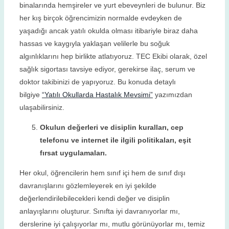
binalarında hemşireler ve yurt ebeveynleri de bulunur. Biz
her kış birçok öğrencimizin normalde evdeyken de
yaşadığı ancak yatılı okulda olması itibariyle biraz daha
hassas ve kaygıyla yaklaşan velilerle bu soğuk
algınlıklarını hep birlikte atlatıyoruz. TEC Ekibi olarak, özel
sağlık sigortası tavsiye ediyor, gerekirse ilaç, serum ve
doktor takibinizi de yapıyoruz. Bu konuda detaylı
bilgiye
“Yatılı Okullarda Hastalık Mevsimi”
yazımızdan
ulaşabilirsiniz.
Okulun değerleri ve disiplin kuralları, cep
telefonu ve internet ile ilgili politikaları, eşit
fırsat uygulamaları.
Her okul, öğrencilerin hem sınıf içi hem de sınıf dışı
davranışlarını gözlemleyerek en iyi şekilde
değerlendirilebilecekleri kendi değer ve disiplin
anlayışlarını oluşturur. Sınıfta iyi davranıyorlar mı,
derslerine iyi çalışıyorlar mı, mutlu görünüyorlar mı, temiz