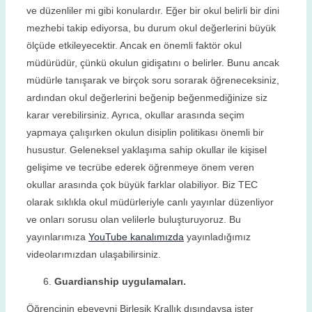
ve düzenliler mi gibi konulardır. Eğer bir okul belirli bir dini
mezhebi takip ediyorsa, bu durum okul değerlerini büyük
ölçüde etkileyecektir. Ancak en önemli faktör okul
müdürüdür, çünkü okulun gidişatını o belirler. Bunu ancak
müdürle tanışarak ve birçok soru sorarak öğreneceksiniz,
ardından okul değerlerini beğenip beğenmediğinize siz
karar verebilirsiniz. Ayrıca, okullar arasında seçim
yapmaya çalışırken okulun disiplin politikası önemli bir
husustur. Geleneksel yaklaşıma sahip okullar ile kişisel
gelişime ve tecrübe ederek öğrenmeye önem veren
okullar arasında çok büyük farklar olabiliyor. Biz TEC
olarak sıklıkla okul müdürleriyle canlı yayınlar düzenliyor
ve onları sorusu olan velilerle buluşturuyoruz. Bu
yayınlarımıza
YouTube kanalımızda
yayınladığımız
videolarımızdan ulaşabilirsiniz.
Guardianship uygulamaları.
Öğrencinin ebeveyni Birleşik Krallık dışındaysa ister