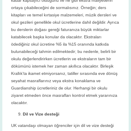
kadar kapsayıcı olduğunu ve ne gibi ekstra maliyetlerin
ortaya çıkabileceğini de sormalısınız. Örneğin; ders
kitapları ve temel kırtasiye malzemeleri, müzik dersleri ve
okul gezileri genellikle okul ücretlerine dahil değildir. Ayrıca
bu derslerin doğası gereği faturanıza büyük miktarlar
katabilecek başka konular da olacaktır. Ekstraları
ödediğiniz okul ücretine %5 ila %15 oranında katkıda
bulunabileceği tahmin edilmektedir; bu nedenle, belirli bir
okulu değerlendirirken ücretlerin ve ekstraların tam bir
dökümünü istemek her zaman akıllıca olacaktır. Birleşik
Krallık’ta ikamet etmiyorsanız, tatiller sırasında eve dönüş
seyahat masraflarınız veya ekstra konaklama ve
Guardianship ücretleriniz de olur. Herhangi bir okulu
ziyaret etmeden önce masrafları kontrol etmek yararınıza
olacaktır.
Dil ve Vize desteği
UK vatandaşı olmayan öğrenciler için dil ve vize desteği