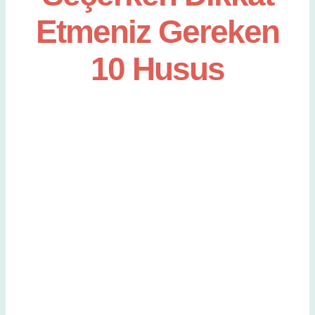
Yurt Dışı Eğitim
Etmeniz Gereken
Özel Dersler
10 Husus
Öğretmen Eğitim
Exam Centre
İletişim
Kariyer
Login