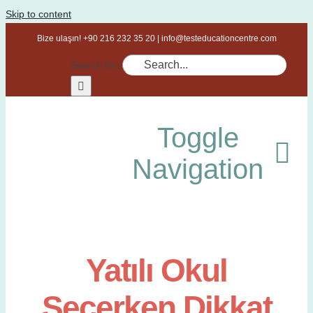
Skip to content
Bize ulaşın! +90 216 232 35 20 | info@testeducationcentre.com
Search for:
Toggle
Navigation
Hakkımızda
Yatılı Okul
Danışmanlık Hiz
Seçerken Dikkat