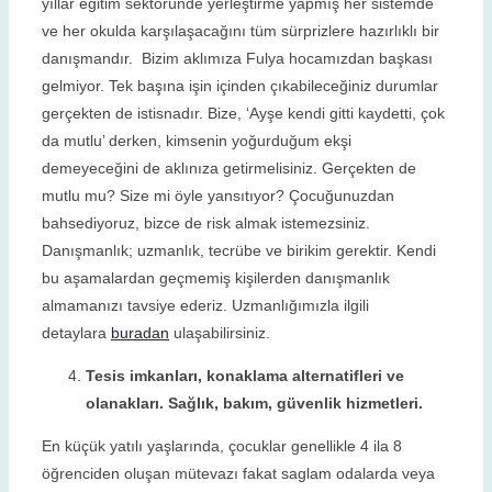
yıllar eğitim sektöründe yerleştirme yapmış her sistemde
ve her okulda karşılaşacağını tüm sürprizlere hazırlıklı bir
danışmandır. Bizim aklımıza Fulya hocamızdan başkası
gelmiyor. Tek başına işin içinden çıkabileceğiniz durumlar
gerçekten de istisnadır. Bize, ‘Ayşe kendi gitti kaydetti, çok
da mutlu’ derken, kimsenin yoğurduğum ekşi
demeyeceğini de aklınıza getirmelisiniz. Gerçekten de
mutlu mu? Size mi öyle yansıtıyor? Çocuğunuzdan
bahsediyoruz, bizce de risk almak istemezsiniz.
Danışmanlık; uzmanlık, tecrübe ve birikim gerektir. Kendi
bu aşamalardan geçmemiş kişilerden danışmanlık
almamanızı tavsiye ederiz. Uzmanlığımızla ilgili
detaylara
buradan
ulaşabilirsiniz.
Tesis imkanları, konaklama alternatifleri ve
olanakları. Sağlık, bakım, güvenlik hizmetleri.
En küçük yatılı yaşlarında, çocuklar genellikle 4 ila 8
öğrenciden oluşan mütevazı fakat saglam odalarda veya