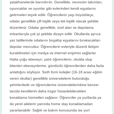
yatakhanelerde barındırılır. Genellikle, nevresim takımları,
oyuncaklar ve oyunlar gibi evlerinden kendi eşyalarını
getirmeleri teşvik edilir. Öğrencilerin yaşı büyüdükçe,
odalar genellikle çift kişilik veya tek kişilik olacak şekilde
düzenlenir. Odalar genellikle, özel alan ve depolama
imkanlarıyla çok iyi şekilde dizayn edilir. Okullarda ayrıca
yaz tatillerinde odalarını boşaltıp eşyalarını bırakacakları
depolar mevcuttur. Öğrencilerin evleriyle düzenli iletişim
kurabilmeleri için medya ve internet erişimini sağlarlar.
Hatta çoğu ebeveyn; yatılı öğrencilerin, okulda olup
bitenleri ebeveynlerine, gündüzlü öğrencilerden daha fazla
anlattığını söylüyor. Sixth form kolejler (16-18 arası eğitim
veren okullar) genellikle üniversitelerin bulunduğu
şehirlerdedir ve öğrencilerine üniversitelerinkine benzer
tarzda kendilerini daha özgür hissedebilecekleri
konaklama hizmetleri sağlanır. Öğrenciler ya yurtlarda ya
da yerel ailelerin yanında home stay konaklamadan
yararlanabilir. Sağlık ve bakım konusunda ise yurt