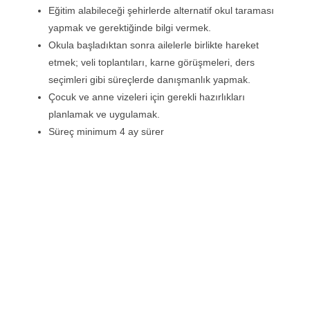
Eğitim alabileceği şehirlerde alternatif okul taraması
yapmak ve gerektiğinde bilgi vermek.
Okula başladıktan sonra ailelerle birlikte hareket
etmek; veli toplantıları, karne görüşmeleri, ders
seçimleri gibi süreçlerde danışmanlık yapmak.
Çocuk ve anne vizeleri için gerekli hazırlıkları
planlamak ve uygulamak.
Süreç minimum 4 ay sürer
Bize Ulaşın!
Eğitim ve Danışmanlık hizmetlerimizle ilgili
detaylı bilgi almak veya iş birliği teklifinde
bulunmak için bizimle iletişime geçebilirsiniz.
Tüm mesajlara en geç 1 iş günü içinde dönüş
yapılmaktadır.