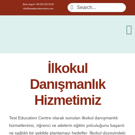
Skip
Bize ulaşın! +90 216 232 35 20
Search
info@testeducationcentre.com
to
for:
content
To
Na
Hakkımızda
İlkokul
Danışmanlık
Danışmanlık
Yurt Dışı Eğ
Hizmetimiz
Özel Dersle
Test Education Centre olarak sunulan ilkokul danışmanlık
hizmetlerimiz, öğrenci ve ailelerin eğitim yolculuğunu başarılı
ve sağlıklı bir şekilde planlamayı hedefler. İlkokul düzeyindeki
Öğretmen Eğ