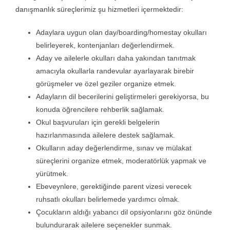
danışmanlık süreçlerimiz şu hizmetleri içermektedir:
Exam Centr
Adaylara uygun olan day/boarding/homestay okulları
belirleyerek, kontenjanları değerlendirmek.
Aday ve ailelerle okulları daha yakından tanıtmak
İletişim
amacıyla okullarla randevular ayarlayarak birebir
görüşmeler ve özel geziler organize etmek.
Adayların dil becerilerini geliştirmeleri gerekiyorsa, bu
Kariyer
konuda öğrencilere rehberlik sağlamak.
Okul başvuruları için gerekli belgelerin
Login
hazırlanmasında ailelere destek sağlamak.
Okulların aday değerlendirme, sınav ve mülakat
süreçlerini organize etmek, moderatörlük yapmak ve
yürütmek.
Ebeveynlere, gerektiğinde parent vizesi verecek
ruhsatlı okulları belirlemede yardımcı olmak.
Çocukların aldığı yabancı dil opsiyonlarını göz önünde
bulundurarak ailelere seçenekler sunmak.