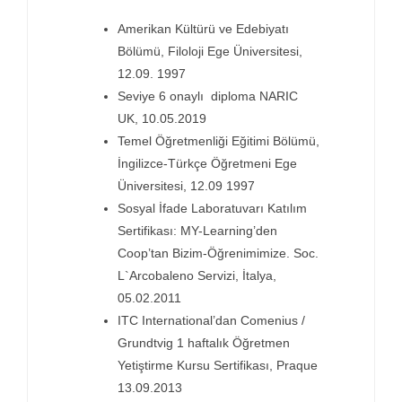
Amerikan Kültürü ve Edebiyatı
Bölümü, Filoloji Ege Üniversitesi,
Exam Centr
12.09. 1997
Seviye 6 onaylı diploma NARIC
İletişim
UK, 10.05.2019
Temel Öğretmenliği Eğitimi Bölümü,
İngilizce-Türkçe Öğretmeni Ege
Kariyer
Üniversitesi, 12.09 1997
Sosyal İfade Laboratuvarı Katılım
Sertifikası: MY-Learning’den
Login
Coop’tan Bizim-Öğrenimimize. Soc.
L`Arcobaleno Servizi, İtalya,
05.02.2011
ITC International’dan Comenius /
Grundtvig 1 haftalık Öğretmen
Yetiştirme Kursu Sertifikası, Praque
13.09.2013