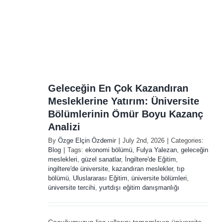
Test Education Centre
m:
Londra’daki Turkish
Business Forum
r
Networking
zi
Etkinliğinde Yerini Ald
Geleceğin En Çok Kazandıran
Mesleklerine Yatırım: Üniversite
News
Bölümlerinin Ömür Boyu Kazanç
Analizi
By
Özge Elçin Özdemir
|
July 2nd, 2026
|
Categories:
Blog
|
Tags:
ekonomi bölümü
,
Fulya Yalezan
,
geleceğin
meslekleri
,
güzel sanatlar
,
İngiltere'de Eğitim
,
ingiltere'de üniversite
,
kazandıran meslekler
,
tıp
bölümü
,
Uluslararası Eğitim
,
üniversite bölümleri
,
üniversite tercihi
,
yurtdışı eğitim danışmanlığı