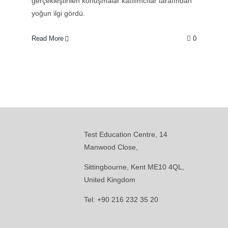
gerçekleştirilen konuşmalar katılımcılar tarafından
yoğun ilgi gördü.
Read More
0
Test Education Centre, 14
Manwood Close,
Sittingbourne, Kent ME10 4QL,
United Kingdom
Tel: +90 216 232 35 20