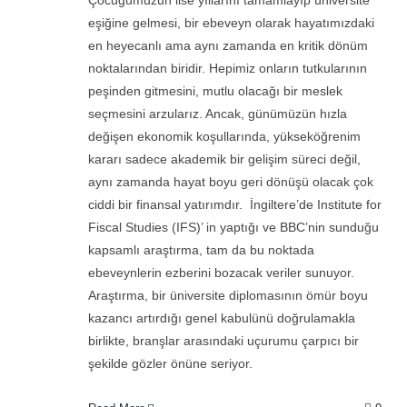
Çocuğumuzun lise yıllarını tamamlayıp üniversite
eşiğine gelmesi, bir ebeveyn olarak hayatımızdaki
en heyecanlı ama aynı zamanda en kritik dönüm
noktalarından biridir. Hepimiz onların tutkularının
peşinden gitmesini, mutlu olacağı bir meslek
seçmesini arzularız. Ancak, günümüzün hızla
değişen ekonomik koşullarında, yükseköğrenim
kararı sadece akademik bir gelişim süreci değil,
aynı zamanda hayat boyu geri dönüşü olacak çok
ciddi bir finansal yatırımdır. İngiltere’de Institute for
Fiscal Studies (IFS)’ in yaptığı ve BBC’nin sunduğu
kapsamlı araştırma, tam da bu noktada
ebeveynlerin ezberini bozacak veriler sunuyor.
Araştırma, bir üniversite diplomasının ömür boyu
kazancı artırdığı genel kabulünü doğrulamakla
birlikte, branşlar arasındaki uçurumu çarpıcı bir
şekilde gözler önüne seriyor.