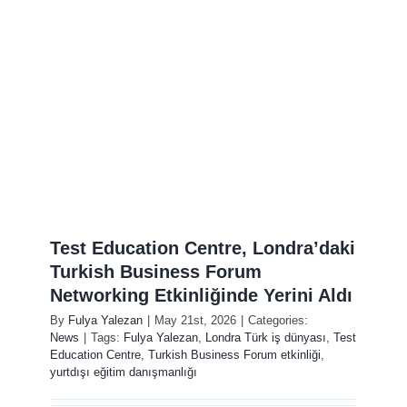
Öğretmen Eğitim
Exam Centre
İletişim
Kariyer
Test Education Centre, Londra’daki
Login
Turkish Business Forum
Networking Etkinliğinde Yerini Aldı
By
Fulya Yalezan
|
May 21st, 2026
|
Categories:
News
|
Tags:
Fulya Yalezan
,
Londra Türk iş dünyası
,
Test
Education Centre
,
Turkish Business Forum etkinliği
,
yurtdışı eğitim danışmanlığı