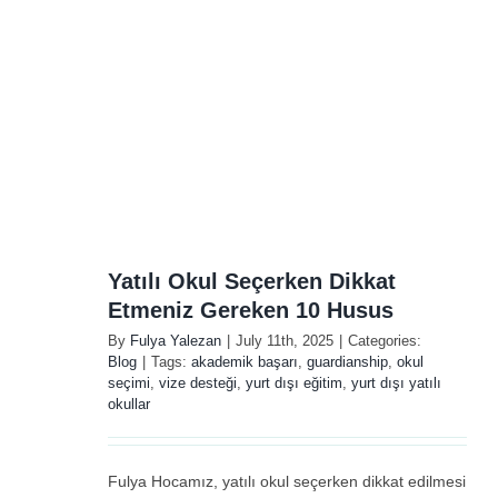
en
s
Yatılı Okul Seçerken Dikkat
Etmeniz Gereken 10 Husus
By
Fulya Yalezan
|
July 11th, 2025
|
Categories:
Blog
|
Tags:
akademik başarı
,
guardianship
,
okul
seçimi
,
vize desteği
,
yurt dışı eğitim
,
yurt dışı yatılı
okullar
Fulya Hocamız, yatılı okul seçerken dikkat edilmesi