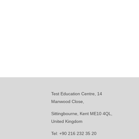
Test Education Centre, 14
Manwood Close,
Sittingbourne, Kent ME10 4QL,
United Kingdom
Tel: +90 216 232 35 20