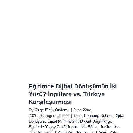
zü?
ye
Eğitimde Dijital Dönüşümün İki
Yüzü? İngiltere vs. Türkiye
Karşılaştırması
By
Özge Elçin Özdemir
|
June 22nd,
2026
|
Categories:
Blog
|
Tags:
Boarding School
,
Dijital
Dönüşüm
,
Dijital Minimalizm
,
Dikkat Dağınıklığı
,
Eğitimde Yapay Zekâ
,
İngiltere'de Eğitim
,
İngiltere'de
lise
,
Teknoloji Bağımlılığı
,
Uluslararası Eğitim
,
Yatılı