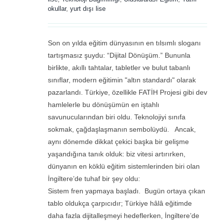
okullar
,
yurt dışı lise
Son on yılda eğitim dünyasının en tılsımlı sloganı
tartışmasız şuydu: “Dijital Dönüşüm.” Bununla
birlikte, akıllı tahtalar, tabletler ve bulut tabanlı
sınıflar, modern eğitimin "altın standardı" olarak
pazarlandı. Türkiye, özellikle FATİH Projesi gibi dev
hamlelerle bu dönüşümün en iştahlı
savunucularından biri oldu. Teknolojiyi sınıfa
sokmak, çağdaşlaşmanın sembolüydü. Ancak,
aynı dönemde dikkat çekici başka bir gelişme
yaşandığına tanık olduk: biz vitesi artırırken,
dünyanın en köklü eğitim sistemlerinden biri olan
İngiltere’de tuhaf bir şey oldu:
Sistem fren yapmaya başladı. Bugün ortaya çıkan
tablo oldukça çarpıcıdır; Türkiye hâlâ eğitimde
daha fazla dijitalleşmeyi hedeflerken, İngiltere’de