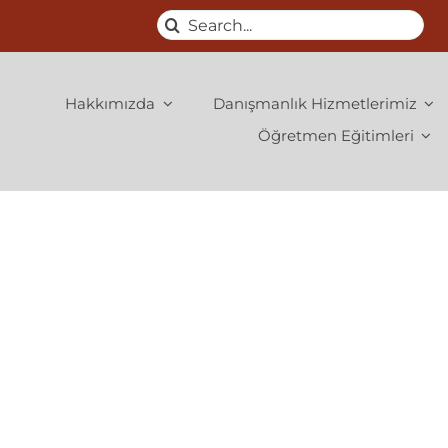
Search
for:
Hakkımızda
Danışmanlık Hizmetlerimiz
Öğretmen Eğitimleri
To reset your password, please enter your email
address or username below.