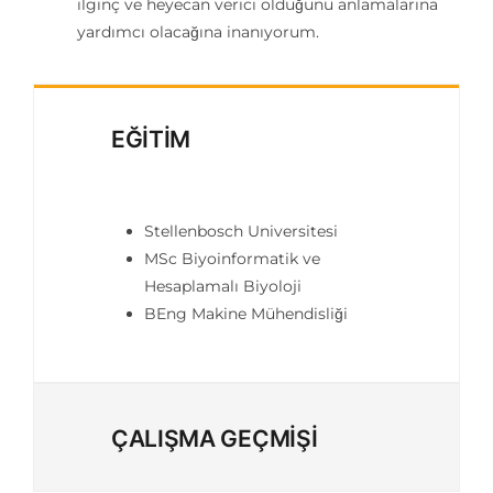
ilginç ve heyecan verici olduğunu anlamalarına
yardımcı olacağına inanıyorum.
Exam Cent
EĞİTİM
İletişim
Kariyer
Stellenbosch Universitesi
MSc Biyoinformatik ve
Hesaplamalı Biyoloji
Login
BEng Makine Mühendisliği
ÇALIŞMA GEÇMİŞİ