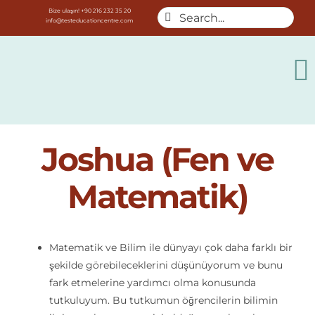
Skip
Bize ulaşın! +90 216 232 35 20
Search
info@testeducationcentre.com
to
for:
content
T
N
Hakkımızd
Joshua (Fen ve
Danışmanlı
Matematik)
Yurt Dışı E
Matematik ve Bilim ile dünyayı çok daha farklı bir
şekilde görebileceklerini düşünüyorum ve bunu
Özel Dersl
fark etmelerine yardımcı olma konusunda
tutkuluyum. Bu tutkumun öğrencilerin bilimin
Öğretmen E