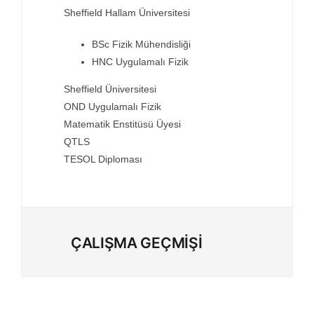
Sheffield Hallam Üniversitesi
Exam Centr
BSc Fizik Mühendisliği
HNC Uygulamalı Fizik
Sheffield Üniversitesi
İletişim
OND Uygulamalı Fizik
Matematik Enstitüsü Üyesi
Kariyer
QTLS
TESOL Diploması
Login
ÇALIŞMA GEÇMİŞİ