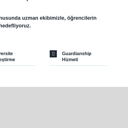
ı konusunda uzman ekibimizle, öğrencilerin
hedefliyoruz.
ersite
Guardianship
eştirme
Hizmeti