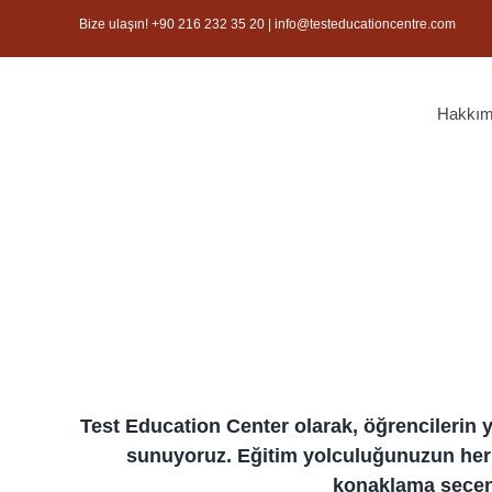
Skip
Bize ulaşın! +90 216 232 35 20 | info@testeducationcentre.com
to
content
Hakkım
Test Education Center olarak, öğrencilerin y
sunuyoruz. Eğitim yolculuğunuzun her 
konaklama seçene