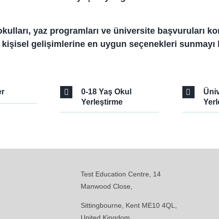
dil okulları, yaz programları ve üniversite başvurular
kişisel gelişimlerine en uygun seçenekleri sunmayı 
er
0-18 Yaş Okul
Üniv
Yerleştirme
Yerl
Test Education Centre, 14
Manwood Close,
Sittingbourne, Kent ME10 4QL,
United Kingdom